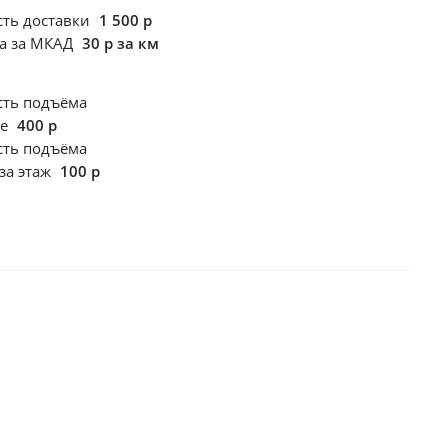
сть доставки
1 500 р
ка за МКАД
30 р за км
сть подъёма
те
400 р
сть подъёма
за этаж
100 р