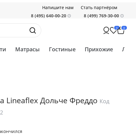
Напишите нам
Стать партнёром
8 (495) 640-00-20
8 (499) 769-30-00
0
0
ти
Матрасы
Гостиные
Прихожие
Ликв
а Lineaflex Дольче Фреддо
Код
52
акончился