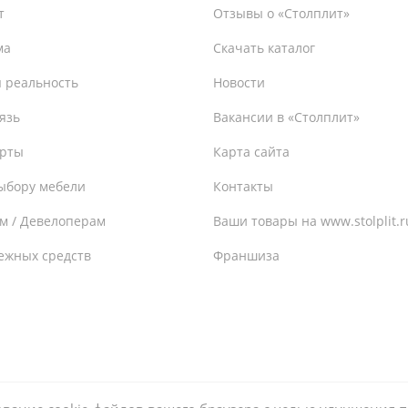
т
Отзывы о «Столплит»
ма
Скачать каталог
 реальность
Новости
язь
Вакансии в «Столплит»
ерты
Карта сайта
ыбору мебели
Контакты
м / Девелоперам
Ваши товары на www.stolplit.r
ежных средств
Франшиза